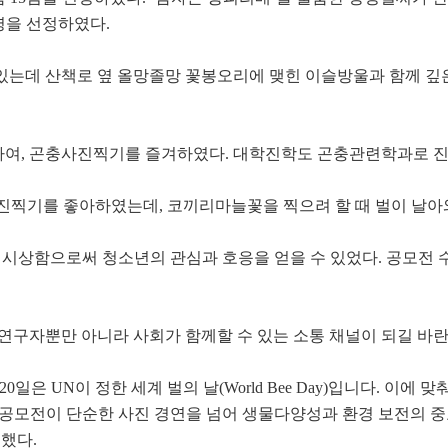
명을 선정하였다
.
있는데 산책로 옆 올망졸망 꽃봉오리에 맺힌 이슬방울과 함께 깊
하여
,
곤충사진찍기를 즐겨하였다
.
대학진학도 곤충관련학과로 진
사진찍기를 좋아하였는데
,
코끼리마늘꽃을 찍으려 할 때 벌이 날아
 시상함으로써 청소년의 관심과 호응을 얻을 수 있었다
.
공모전 
연구자뿐만 아니라 사회가 함께할 수 있는 소통 채널이 되길 바
20
일은
UN
이 정한 세계 벌의 날
(World Bee Day)
입니다
.
이에 맞
 공모전이 단순한 사진 경연을 넘어 생물다양성과 환경 보전의 
전했다
.