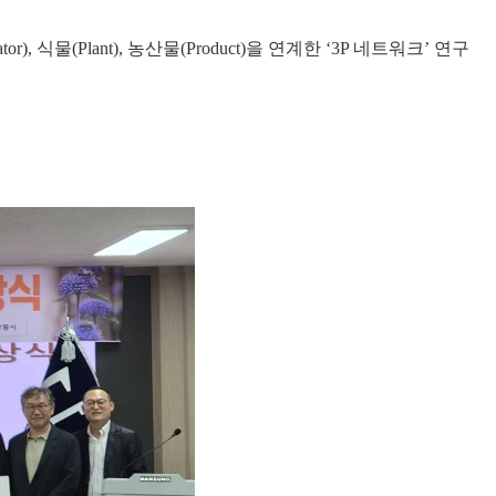
ator),
식물
(Plant),
농산물
(Product)
을 연계한
‘3P
네트워크
’
연구