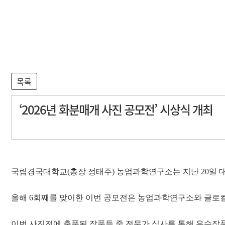
연구분야
업무서식
연구성과
자유게시판
정보마당
바로가기
3P 중점연구소
부가정보
‘2026년 화분매개 사진 공모전’ 시상식 개최
국립경국대학교
(
총장 정태주
)
농업과학연구소는 지난
20
일 
올해
6
회째를 맞이한 이번 공모전은 농업과학연구소와 글로
이번 사진전에 출품된 작품들 중 전문가 심사를 통해 우수작