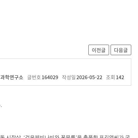
업과학연구소
글번호
164029
작성일
2026-05-22
조회
142
다
.
안동 시장상
, ‘
검은제비나비와 꽃무릇
’
을 출품한 표길영씨가 국