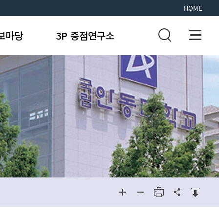
HOME
보마당
3P 중점연구소
비전 및 발
전계획
지사항
비전 및 발전계획
연구분야
무서식
연구분야
연구성과
유게시판
연구성과
연구 인력/
로가기
연구 인력/조직
조직
행사
행사