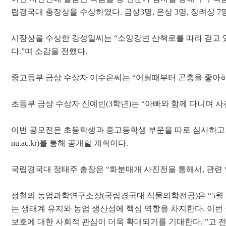
립경국대 총장상을 수상하였다
.
금상
3
명
,
은상
3
명
,
장려상
7
시장상을 수상한 강성일씨는
“
소양강변 산책로를 따라 걷고 
다
.”
며 소감을 전했다
.
중고등부 금상 수상자 이수은씨는
“
어릴때부터 곤충을 좋아
초등부 금상 수상자 신예빈
(
3
학년
)
는
“
아빠와 함께 다니며 
이번 공모전은 초등학생과 중고등학생 부문을 따로 심사하고
nu.ac.kr)
를 통해 공개할 계획이다
.
국립경국대 정태주 총장은
“
화분매개 사진전을 통해서
,
관련 
정철의 농업과학연구소장
(
국립경국대 식물의학전공
)
은
“5
월
는 생태계 유지와 농업 생산성에 핵심 역할을 차지한다
.
이번
보호에 대한 사회적 관심이 더욱 확대되기를 기대한다
. ”
고 