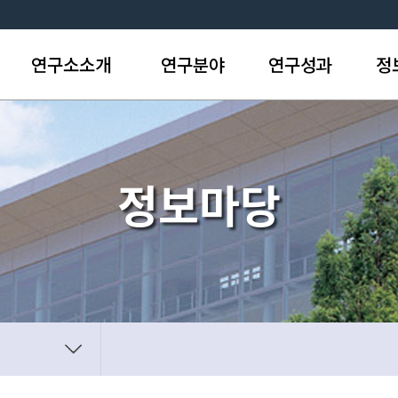
연구소소개
연구분야
연구성과
정
설립목적/기능
주요연구 및 개발분야
연구물
공
연혁
인력/조직
농업과학기술총서
업
찾아오시는길
연구수탁업무
자
정보마당
바