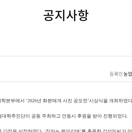
공지사항
등록인
농
대학본부에서
‘2026
년 화분매개 사진 공모전
’
시상식을 개최하였
컬대학추진단이 공동 주최하고 안동시 후원을 받아 진행되었다
.
품
15
점을 선정하였다
. ‘
잠자는 왕피리매
’
를 출품한 강성일씨가 